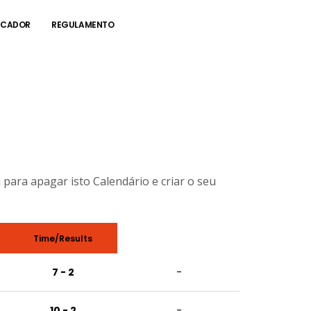
RCADOR
REGULAMENTO
OS
n
para apagar isto Calendário e criar o seu
Time/Results
7 - 2
-
10 - 2
-