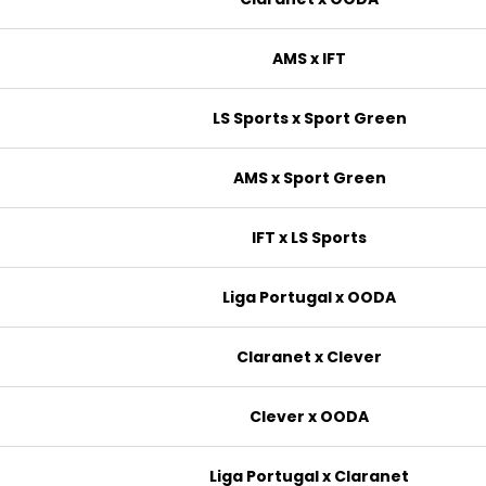
AMS x IFT
LS Sports x Sport Green
AMS x Sport Green
IFT x LS Sports
Liga Portugal x OODA
Claranet x Clever
Clever x OODA
Liga Portugal x Claranet