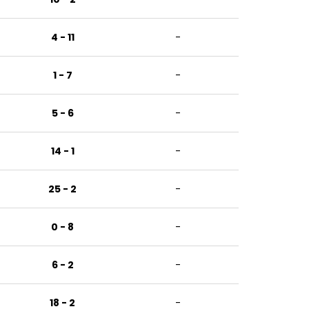
4 - 11
-
1 - 7
-
5 - 6
-
14 - 1
-
25 - 2
-
0 - 8
-
6 - 2
-
18 - 2
-