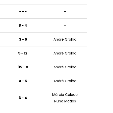
- - -
-
8 - 4
-
3 - 5
André Gralha
5 - 12
André Gralha
35 - 0
André Gralha
4 - 5
André Gralha
Márcia Calado
6 - 4
Nuno Matias