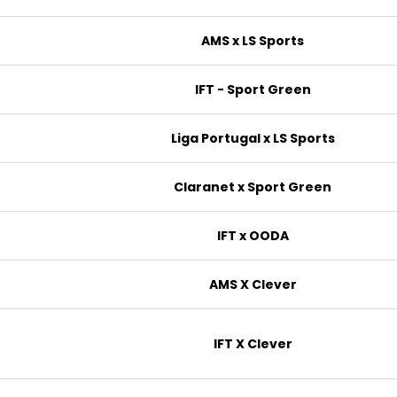
AMS x LS Sports
IFT - Sport Green
Liga Portugal x LS Sports
Claranet x Sport Green
IFT x OODA
AMS X Clever
IFT X Clever