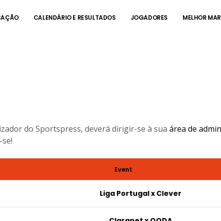
CAÇÃO
CALENDÁRIO E RESULTADOS
JOGADORES
MELHOR MA
ALENDÁRIO E RESULTAD
zador do Sportspress, deverá dirigir-se à sua
área de admi
-se!
Event
Liga Portugal x Clever
Claranet x OODA