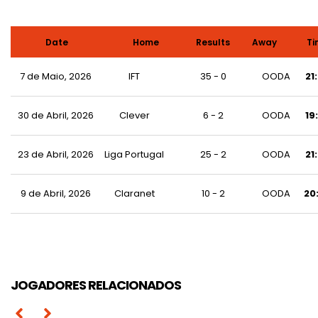
Date
Home
Results
Away
Ti
7 de Maio, 2026
IFT
35 - 0
OODA
21
30 de Abril, 2026
Clever
6 - 2
OODA
19
23 de Abril, 2026
Liga Portugal
25 - 2
OODA
21
João Pedro Araújo
9 de Abril, 2026
Claranet
10 - 2
OODA
20
Leonardo de Brito
Pedro Ferreira
Luís Machado
António Lopes
Nuno Pereira
Celso Simões
Duarte Félix
JOGADORES RELACIONADOS