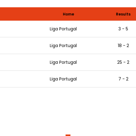
Home
Results
Liga Portugal
3 - 5
Liga Portugal
18 - 2
Liga Portugal
25 - 2
João Pedro Araújo
Leonardo de Brito
Liga Portugal
7 - 2
Pedro Ferreira
Luís Machado
António Lopes
Nuno Pereira
Celso Simões
Duarte Félix
20
23
27
10
16
21
4
7