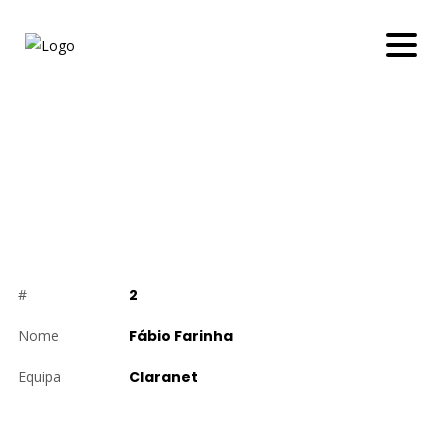
FÁBIO FARINHA
#
2
Nome
Fábio Farinha
Equipa
Claranet