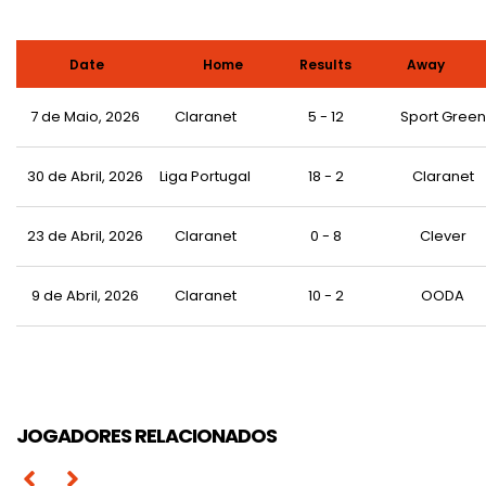
Date
Home
Results
Away
7 de Maio, 2026
Claranet
5 - 12
Sport Green
30 de Abril, 2026
Liga Portugal
18 - 2
Claranet
23 de Abril, 2026
Claranet
0 - 8
Clever
João Pedro Araújo
9 de Abril, 2026
Claranet
10 - 2
OODA
Leonardo de Brito
Pedro Ferreira
Luís Machado
António Lopes
Nuno Pereira
Celso Simões
Duarte Félix
JOGADORES RELACIONADOS