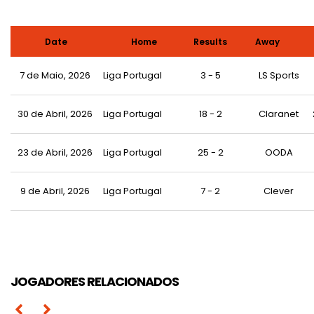
Date
Home
Results
Away
7 de Maio, 2026
Liga Portugal
3 - 5
LS Sports
30 de Abril, 2026
Liga Portugal
18 - 2
Claranet
23 de Abril, 2026
Liga Portugal
25 - 2
OODA
João Pedro Araújo
9 de Abril, 2026
Liga Portugal
7 - 2
Clever
Leonardo de Brito
Pedro Ferreira
Luís Machado
António Lopes
Nuno Pereira
Celso Simões
Duarte Félix
JOGADORES RELACIONADOS