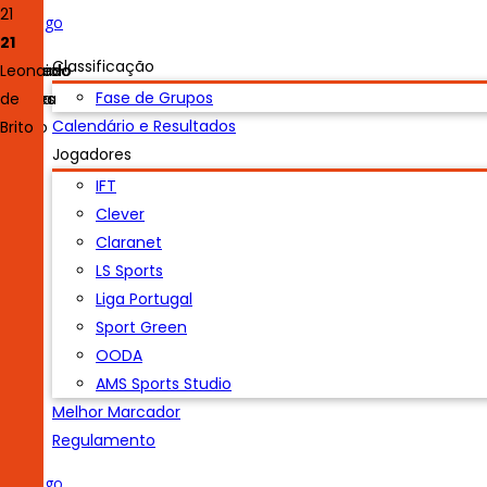
7
20
4
10
23
16
27
21
7
20
4
10
23
16
27
21
Luís
Classificação
António
Duarte
Machado
Pedro
Nuno
Celso
João
Leonardo
Fase de Grupos
Lopes
Félix
Ferreira
Pereira
Simões
Pedro
de
Calendário e Resultados
Araújo
Brito
Jogadores
IFT
Clever
Claranet
LS Sports
Liga Portugal
Sport Green
OODA
AMS Sports Studio
Melhor Marcador
Regulamento