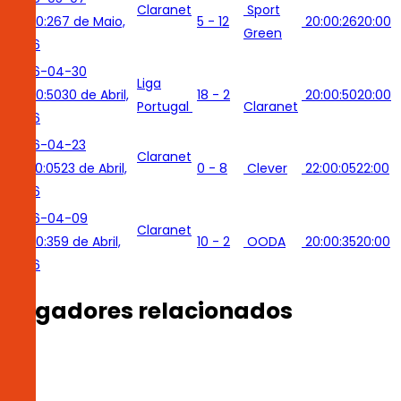
Claranet
Sport
20:00:26
7 de Maio,
5 - 12
20:00:26
20:00
Green
2026
2026-04-30
Liga
20:00:50
30 de Abril,
18 - 2
20:00:50
20:00
Portugal
Claranet
2026
2026-04-23
Claranet
22:00:05
23 de Abril,
0 - 8
Clever
22:00:05
22:00
2026
2026-04-09
Claranet
20:00:35
9 de Abril,
10 - 2
OODA
20:00:35
20:00
2026
Jogadores relacionados