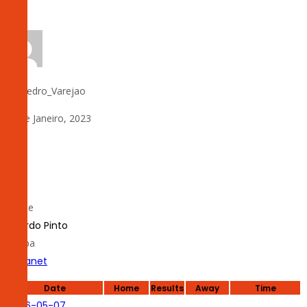
by:
Pedro_Varejao
19 de Janeiro, 2023
0
#
23
Nome
Ricardo Pinto
Equipa
Claranet
Date
Home
Results
Away
Time
2026-05-07