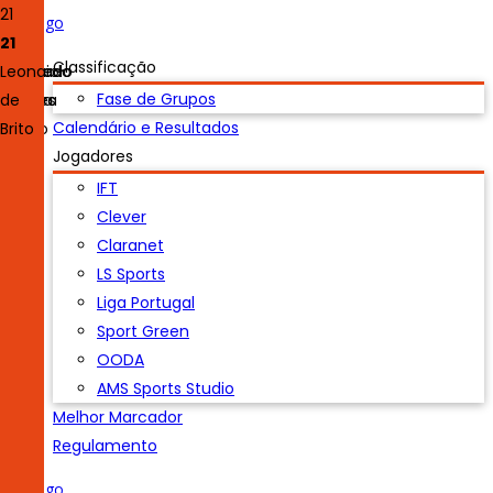
7
20
4
10
23
16
27
21
7
20
4
10
23
16
27
21
Luís
Classificação
António
Duarte
Machado
Pedro
Nuno
Celso
João
Leonardo
Fase de Grupos
Lopes
Félix
Ferreira
Pereira
Simões
Pedro
de
Calendário e Resultados
Araújo
Brito
Jogadores
IFT
Clever
Claranet
LS Sports
Liga Portugal
Sport Green
OODA
AMS Sports Studio
Melhor Marcador
Regulamento