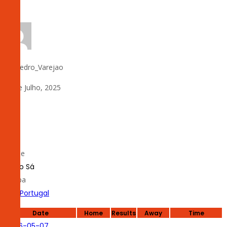
by:
Pedro_Varejao
24 de Julho, 2025
0
#
45
Nome
Tiago Sá
Equipa
Liga Portugal
Date
Home
Results
Away
Time
2026-05-07