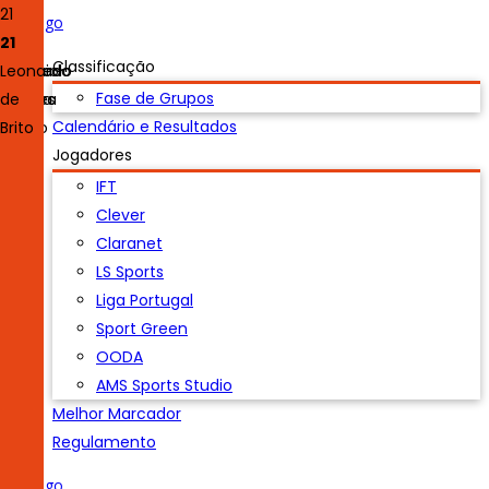
7
20
4
10
23
16
27
21
7
20
4
10
23
16
27
21
Luís
Classificação
António
Duarte
Machado
Pedro
Nuno
Celso
João
Leonardo
Fase de Grupos
Lopes
Félix
Ferreira
Pereira
Simões
Pedro
de
Calendário e Resultados
Araújo
Brito
Jogadores
IFT
Clever
Claranet
LS Sports
Liga Portugal
Sport Green
OODA
AMS Sports Studio
Melhor Marcador
Regulamento