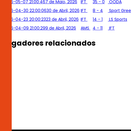
2026-05-07 21:00:46
7 de Maio, 2026
IFT
35 - 0
OODA
2026-04-30 22:00:06
30 de Abril, 2026
IFT
8 - 4
Sport Gre
2026-04-23 20:00:23
23 de Abril, 2026
IFT
14 - 1
LS Sports
2026-04-09 21:00:29
9 de Abril, 2026
AMS
4 - 11
IFT
Jogadores relacionados