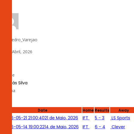
by:
Pedro_Varejao
8 de Abril, 2026
0
Nome
Tomás Silva
Equipa
IFT
Date
Home
Results
Away
2026-05-21 21:00:40
21 de Maio, 2026
IFT
5 - 3
LS Sports
2026-05-14 19:00:22
14 de Maio, 2026
IFT
6 - 4
Clever