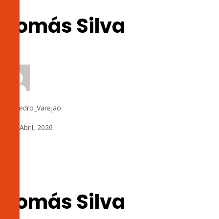
Tomás Silva
by:
Pedro_Varejao
8 de Abril, 2026
0
Tomás Silva