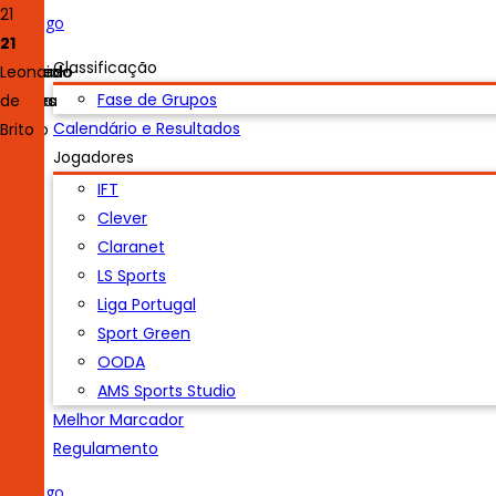
7
20
4
10
23
16
27
21
7
20
4
10
23
16
27
21
Luís
Classificação
António
Duarte
Machado
Pedro
Nuno
Celso
João
Leonardo
Fase de Grupos
Lopes
Félix
Ferreira
Pereira
Simões
Pedro
de
Calendário e Resultados
Araújo
Brito
Jogadores
IFT
Clever
Claranet
LS Sports
Liga Portugal
Sport Green
OODA
AMS Sports Studio
Melhor Marcador
Regulamento