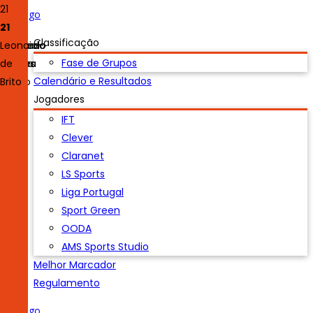
7
20
4
10
23
16
27
21
7
20
4
10
23
16
27
21
Luís
Classificação
António
Duarte
Machado
Pedro
Nuno
Celso
João
Leonardo
Fase de Grupos
Lopes
Félix
Ferreira
Pereira
Simões
Pedro
de
Calendário e Resultados
Araújo
Brito
Jogadores
IFT
Clever
Claranet
LS Sports
Liga Portugal
Sport Green
OODA
AMS Sports Studio
Melhor Marcador
Regulamento