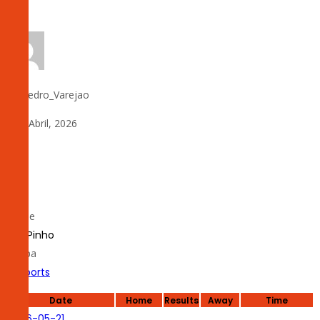
by:
Pedro_Varejao
8 de Abril, 2026
0
#
1
Nome
Luís Pinho
Equipa
LS Sports
Date
Home
Results
Away
Time
2026-05-21