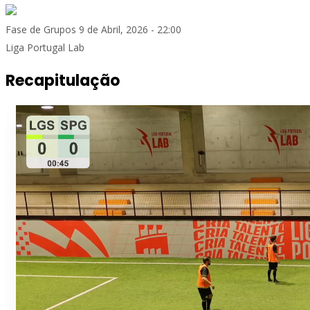
Fase de Grupos 9 de Abril, 2026 - 22:00
Liga Portugal Lab
Recapitulação