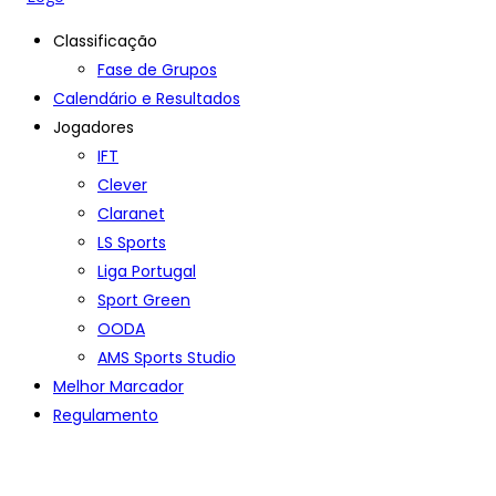
Classificação
Fase de Grupos
Calendário e Resultados
Jogadores
IFT
Clever
Claranet
LS Sports
Liga Portugal
Sport Green
OODA
AMS Sports Studio
Melhor Marcador
Regulamento