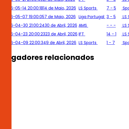
2026-05-14 20:00:18
14 de Maio, 2026
LS Sports
7 - 5
Spo
2026-05-07 19:00:05
7 de Maio, 2026
Liga Portugal
3 - 5
LS 
2026-04-30 21:00:24
30 de Abril, 2026
AMS
- - -
LS 
2026-04-23 20:00:23
23 de Abril, 2026
IFT
14 - 1
LS 
2026-04-09 22:00:34
9 de Abril, 2026
LS Sports
1 - 7
Spo
Jogadores relacionados