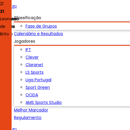
7
20
4
10
23
16
27
21
7
20
4
10
23
16
27
21
Luís
Classificação
António
Duarte
Machado
Pedro
Nuno
Celso
João
Leonardo
Fase de Grupos
Lopes
Félix
Ferreira
Pereira
Simões
Pedro
de
Calendário e Resultados
Araújo
Brito
Jogadores
IFT
Clever
Claranet
LS Sports
Liga Portugal
Sport Green
OODA
AMS Sports Studio
Melhor Marcador
Regulamento