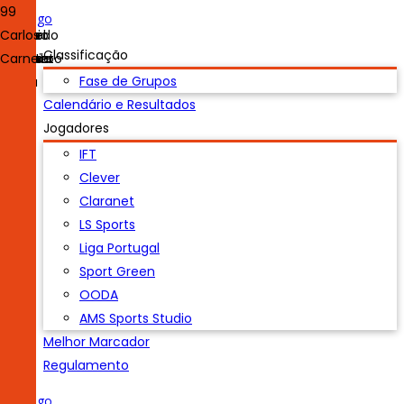
1
2
7
9
10
11
17
18
20
21
25
28
78
99
Luís
Tiago
António
Nuno
João
Manuel
Tiago
Pedro
Duarte
Leonardo
João
Mário
Marco
Carlos
Classificação
Pinho
Valente
Lopes
Faria
Vieira
Fortunato
Lessa
Moura
Félix
de
Pereira
Sérgio
Almeida
Carneiro
Fase de Grupos
Sousa
Brito
Calendário e Resultados
Jogadores
IFT
Clever
Claranet
LS Sports
Liga Portugal
Sport Green
OODA
AMS Sports Studio
Melhor Marcador
Regulamento